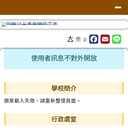
桃園市龍潭區凌雲國中
導覽列
跳至主內容區
工具列
大
中
小
頁尾區域
主內容區域
使用者訊息不對外開放
左邊區域內容
學校簡介
選單載入失敗，請重新整理頁面。
行政處室