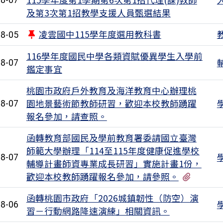
8-07
及第3次第1招教學支援人員甄選結果
凌雲國中115學年度選用教科書
8-05
116學年度國民中學各類資賦優異學生入學前
8-07
鑑定事宜
桃園市政府戶外教育及海洋教育中心辦理桃
園地景藝術節教師研習，歡迎本校教師踴躍
8-07
報名參加，請查照。
函轉教育部國民及學前教育署委請國立臺灣
師範大學辦理「114至115年度健康促進學校
8-07
輔導計畫師資專業成長研習」實施計畫1份，
有1個
歡迎本校教師踴躍報名參加，請參照。
函轉桃園市政府「2026城鎮韌性（防空）演
8-06
習－行動網路降速演練」相關資訊。