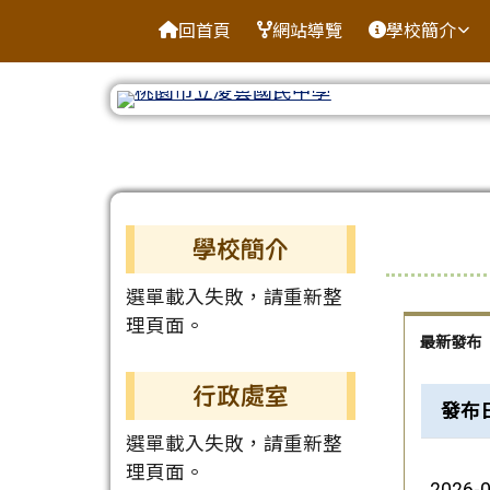
桃園市龍潭區凌雲國中
導覽列
跳至主內容區
回首頁
網站導覽
學校簡介
工具列
頁尾區域
左邊區域內容
上中區
學校簡介
選單載入失敗，請重新整
理頁面。
最新發布
行政處室
新聞列
發布
選單載入失敗，請重新整
理頁面。