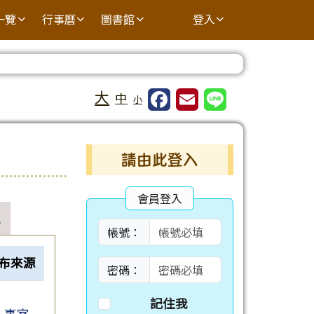
一覽
行事曆
圖書館
登入
大
中
小
右邊區域內容
請由此登入
會員登入
帳號：
布來源
密碼：
記住我
人事室