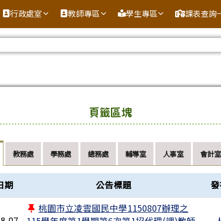
行政處室
教師專區
學生專區
課表查詢
域內容
頁籤區塊
教務處
學務處
總務處
輔導室
人事室
會計室
表
日期
公告標題
發
桃園市立凌雲國民中學1150807辦理之
115學年度第1學期第6次第1招代理(課)教師