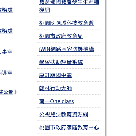
教育部國教署學生生涯輔
教務處
導網
桃園國際城科技教育遊
教務處
桃園市政府教育局
iWIN網路內容防護機構
人事室
學習扶助評量系統
輔導室
康軒版國中雲
翰林行動大師
整公告
》
南一One class
公視兒少教育資源網
桃園市政府家庭教育中心