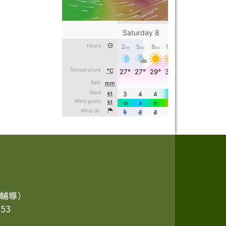
3（輔導）
53