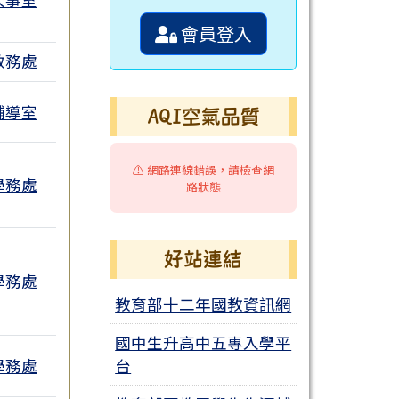
會員登入
教務處
輔導室
AQI空氣品質
⚠️ 網路連線錯誤，請檢查網
學務處
路狀態
好站連結
學務處
教育部十二年國教資訊網
附檔
國中生升高中五專入學平
學務處
台